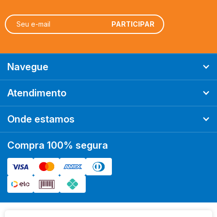
Ordenar
Mais Relevantes
A - Z
Z - A
Menor Preço
Maior Preço
Mais Vendidos
Mais Acessados
Novidades
Marcas
Navegue
Atendimento
Onde estamos
Compra 100% segura