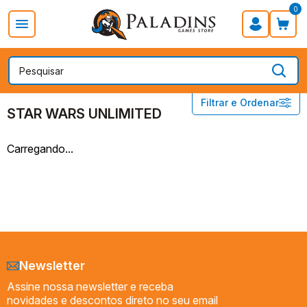
0
PROMOÇÃO DIA DOS PAIS
Board Games
Card Games
STAR WARS - CARD GAME
STAR WARS UNLIMITED
Filtrar e Ordenar
Acessórios
STAR WARS UNLIMITED
STAR WARS UNLIMITED
Carregando...
Preço
Newsletter
Assine nossa newsletter e receba
novidades e descontos direto no seu email