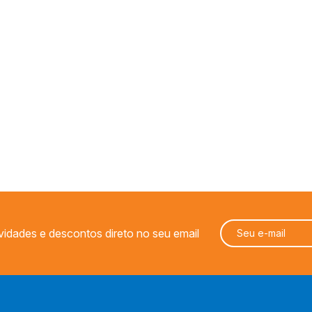
Geek
Miniaturas
PALADINS KITS
vidades e descontos direto no seu email