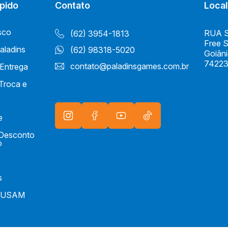
pido
Contato
Local
sco
RUA S 
(62) 3954-1813
Free 
aladins
(62) 98318-5020
Goiân
74223
contato@paladinsgames.com.br
 Entrega
 Troca e
e
e Desconto
o
s
IUSAM