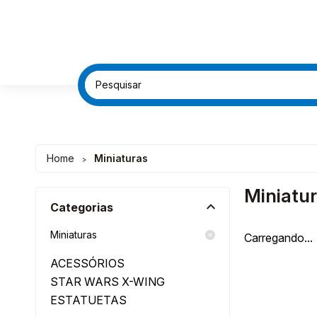
FRETE G
FRETE G
DESC
DESC
Home
Miniaturas
>
Miniatu
Categorias
Miniaturas
Carregando...
ACESSÓRIOS
STAR WARS X-WING
ESTATUETAS