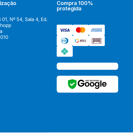
ização
Compra 100%
protegida
01, Nº 54, Sala 4, Ed.
Shopp
ia
010