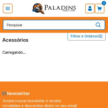
0
PROMOÇÃO DIA DOS PAIS
Board Games
Card Games
POKÉMON
Acessórios
Filtrar e Ordenar
Acessórios
Acessórios
Carregando...
Booster
Booster Box
Box
Deck
Lata
Packs
Newsletter
Assine nossa newsletter e receba
novidades e descontos direto no seu email
Preço