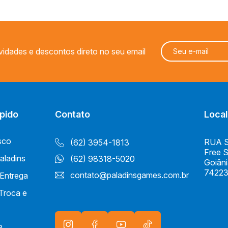
vidades e descontos direto no seu email
pido
Contato
Local
sco
RUA S 
(62) 3954-1813
Free 
aladins
(62) 98318-5020
Goiân
74223
contato@paladinsgames.com.br
 Entrega
 Troca e
e