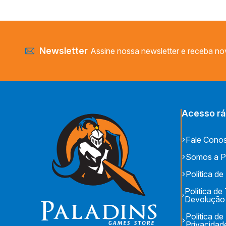
KRONOS GAMES
LUDOFY CREATIVE
MANDALA JOGOS
MEEPLE BR
Newsletter
Assine nossa newsletter e receba no
MEEPLE BR JOGOS
MS JOGOS
OCTO LUDUSTUDIO
PAPAYA EDITORA
Acesso rá
PAPER GAMES
PENSAMENTO COLETIVO
Fale Cono
REDBOX
RIO GRANDE GAMES
Somos a P
WIZARDS OF THE COAST
Política de
Política de
Devolução
Política de
Privacidad