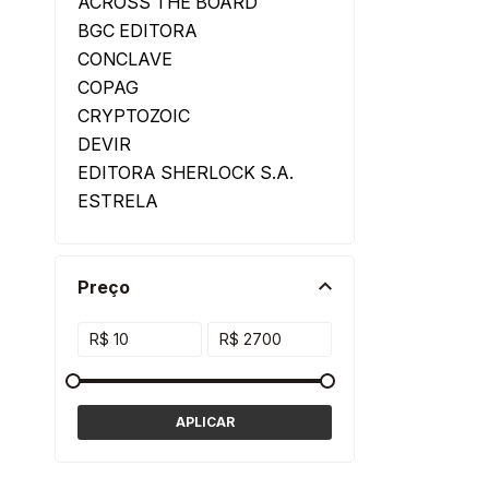
ACROSS THE BOARD
BGC EDITORA
CONCLAVE
COPAG
CRYPTOZOIC
DEVIR
EDITORA SHERLOCK S.A.
ESTRELA
FANTASY FLIGHT GAMES
FIRE ON BOARD
FLICK GAME STUDIO
Preço
FUNBOX
GALÁPAGOS
GIGANTE JOGOS
GROK GAMES
GROW
HASBRO
HISTERIA