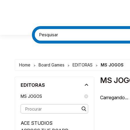
FRETE G
FRETE G
DESC
DESC
Home
Board Games
EDITORAS
MS JOGOS
>
>
>
MS JOG
EDITORAS
MS JOGOS
Carregando...
ACE STUDIOS