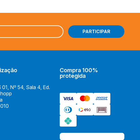
ização
Compra 100%
protegida
01, Nº 54, Sala 4, Ed.
Shopp
ia
010