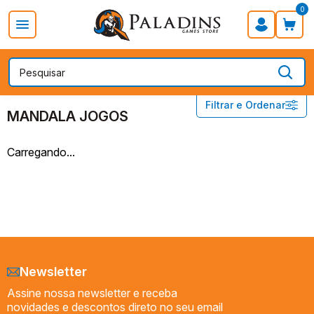
0
PROMOÇÃO DIA DOS PAIS
Board Games
Card Games
EDITORAS
MANDALA JOGOS
Filtrar e Ordenar
MANDALA JOGOS
ACE STUDIOS
Carregando...
ACROSS THE BOARD
BGC EDITORA
CONCLAVE
COPAG
CRYPTOZOIC
DEVIR
Newsletter
EDITORA SHERLOCK S.A.
Assine nossa newsletter e receba
ESTRELA
novidades e descontos direto no seu email
FANTASY FLIGHT GAMES