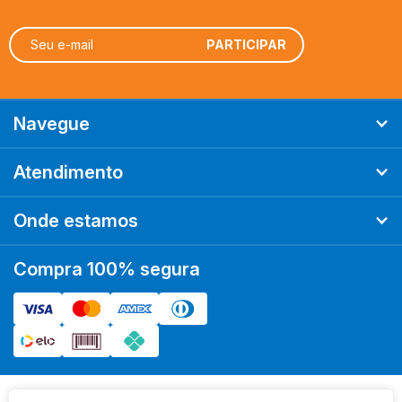
FIRE ON BOARD
FLICK GAME STUDIO
FUNBOX
GALÁPAGOS
GIGANTE JOGOS
Navegue
GROK GAMES
GROW
Atendimento
HASBRO
HISTERIA
Onde estamos
KRONOS GAMES
LUDOFY CREATIVE
Compra 100% segura
MANDALA JOGOS
MEEPLE BR
MEEPLE BR JOGOS
MS JOGOS
OCTO LUDUSTUDIO
PAPAYA EDITORA