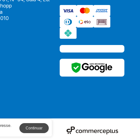
Shopp
ia
010
eresse.
Continuar