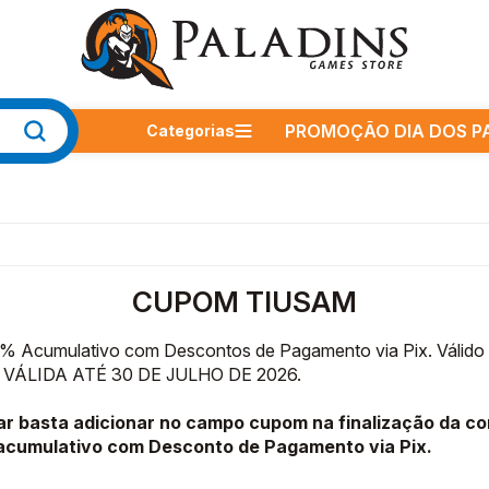
RÁTIS APROVEITE!
RÁTIS APROVEITE!
ONTO PROGRESSIVO
ONTO PROGRESSIVO
CLIQUE AQUI! CONHEÇA AS COND
CLIQUE AQUI! CONHEÇA AS COND
COMPRE MAIS E GANHE DESC
COMPRE MAIS E GANHE DESC
PROMOÇÃO DIA DOS PA
Categorias
PROMOÇÃO DIA DOS PAIS
Board Games
Card Games
CUPOM TIUSAM
RPG
% Acumulativo com Descontos de Pagamento via Pix. Válid
Acessórios
VÁLIDA ATÉ 30 DE JULHO DE 2026.
Pré-vendas
par basta adicionar no campo cupom na finalização da 
Lançamentos
acumulativo com Desconto de Pagamento via Pix.
ESPAÇO GOSPEL