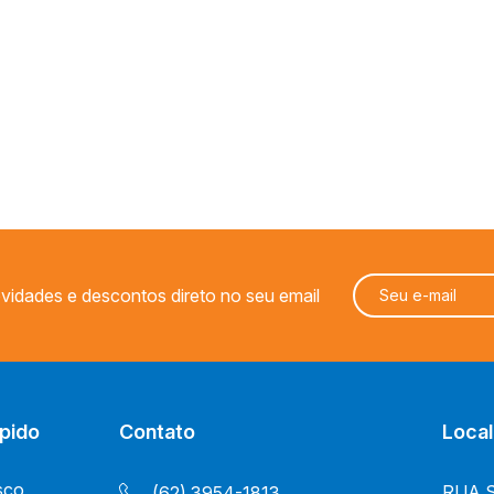
Geek
Miniaturas
PALADINS KITS
vidades e descontos direto no seu email
pido
Contato
Local
sco
RUA S 
(62) 3954-1813