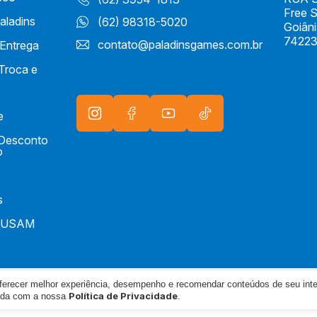
Free 
aladins
(62) 98318-5020
Goiân
74223
contato@paladinsgames.com.br
 Entrega
 Troca e
e
e Desconto
o
s
IUSAM
oferecer melhor experiência, desempenho e recomendar conteúdos de seu int
165/0001-04
Política de Privacidade
orda com a nossa
.