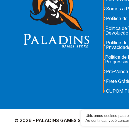
Somos a P
Política de
Política de
Devolução
Política de
Privacidad
Política d
Progressiv
Pré-Venda
Frete Gráti
CUPOM T
Utilizamos cookies para 
© 2026 - PALADINS GAMES STORE - CNPJ: 17.153.
Ao continuar, você conc