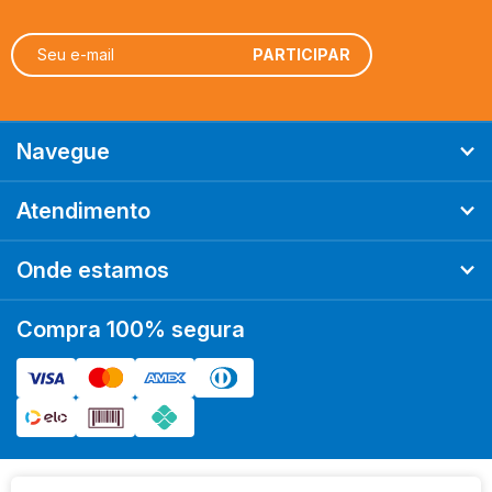
FIRE ON BOARD
FLICK GAME STUDIO
FUNBOX
GALÁPAGOS
GIGANTE JOGOS
Navegue
GROK GAMES
GROW
Atendimento
HASBRO
HISTERIA
Onde estamos
KRONOS GAMES
LUDOFY CREATIVE
Compra 100% segura
MANDALA JOGOS
MEEPLE BR
MEEPLE BR JOGOS
MS JOGOS
OCTO LUDUSTUDIO
PAPAYA EDITORA