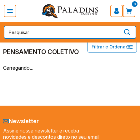
0
PROMOÇÃO DIA DOS PAIS
Board Games
Card Games
EDITORAS
PENSAMENTO COLETIVO
Filtrar e Ordenar
PENSAMENTO COLETIVO
ACE STUDIOS
Carregando...
ACROSS THE BOARD
BGC EDITORA
CONCLAVE
COPAG
CRYPTOZOIC
DEVIR
Newsletter
EDITORA SHERLOCK S.A.
Assine nossa newsletter e receba
ESTRELA
novidades e descontos direto no seu email
FANTASY FLIGHT GAMES