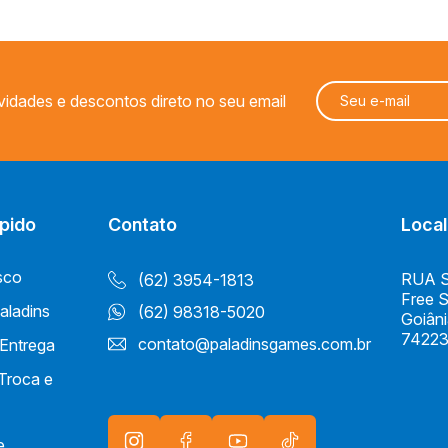
vidades e descontos direto no seu email
pido
Contato
Local
sco
RUA S 
(62) 3954-1813
Free 
aladins
(62) 98318-5020
Goiân
74223
contato@paladinsgames.com.br
 Entrega
 Troca e
e