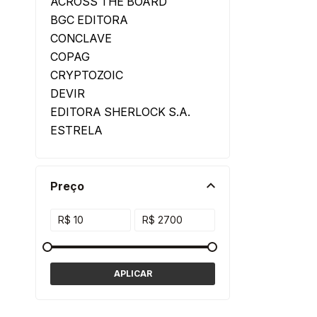
ACROSS THE BOARD
BGC EDITORA
CONCLAVE
COPAG
CRYPTOZOIC
DEVIR
EDITORA SHERLOCK S.A.
ESTRELA
FANTASY FLIGHT GAMES
FIRE ON BOARD
FLICK GAME STUDIO
Preço
FUNBOX
GALÁPAGOS
GIGANTE JOGOS
GROK GAMES
GROW
HASBRO
HISTERIA