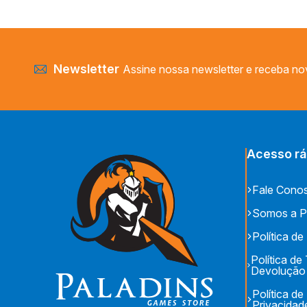
KRONOS GAMES
LUDOFY CREATIVE
MANDALA JOGOS
MEEPLE BR
Newsletter
Assine nossa newsletter e receba no
MEEPLE BR JOGOS
MS JOGOS
OCTO LUDUSTUDIO
PAPAYA EDITORA
Acesso rá
PAPER GAMES
PENSAMENTO COLETIVO
Fale Cono
REDBOX
RIO GRANDE GAMES
Somos a P
WIZARDS OF THE COAST
Política de
Política de
Devolução
Política de
Privacidad