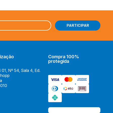
ização
Compra 100%
protegida
01, Nº 54, Sala 4, Ed.
Shopp
ia
010