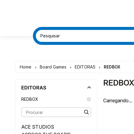
FRETE G
FRETE G
DESC
DESC
Home
Board Games
EDITORAS
REDBOX
>
>
>
REDBO
EDITORAS
REDBOX
Carregando...
ACE STUDIOS