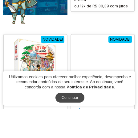
ou
12x de R$ 30,39
com juros
NOVIDADE!
NOVIDADE!
Utilizamos cookies para oferecer melhor experiência, desempenho e
recomendar conteúdos de seu interesse. Ao continuar, você
Política de Privacidade
concorda com a nossa
.
Continuar
LETS GO! PRO JAPAO
RODA DE TRICO
R$ 371,91
R$ 306,81
à vista
à vista
ou
12x de R$ 40,53
com juros
ou
12x de R$ 33,43
com juros