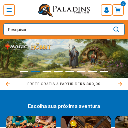
0
PROMOÇÃO DIA DOS PAIS
Board Games
Card Games
FRETE GRÁTIS À PARTIR DE
FRETE GRÁTIS À PARTIR DE
COMPRE COM
COMPRE COM
SEGURANÇA
SEGURANÇA
R$ 300,00
R$ 300,00
Escolha sua próxima aventura