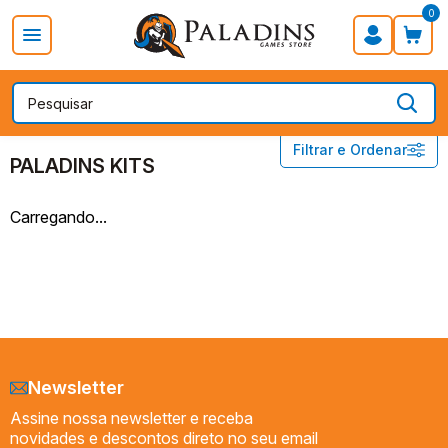
0
PROMOÇÃO DIA DOS PAIS
Board Games
Card Games
Categorias
PALADINS KITS
Filtrar e Ordenar
PALADINS KITS
PROMOÇÃO DIA DOS PAIS
Carregando...
Board Games
Card Games
RPG
Acessórios
Pré-vendas
Lançamentos
Newsletter
ESPAÇO GOSPEL
Assine nossa newsletter e receba
Geek
novidades e descontos direto no seu email
Miniaturas