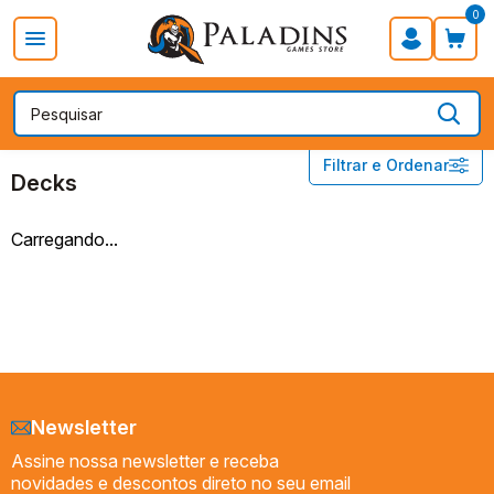
0
PROMOÇÃO DIA DOS PAIS
Board Games
Card Games
DIGIMON
Decks
Filtrar e Ordenar
Booster
Decks
Booster Box
Decks
Carregando...
Especiais
Preço
Newsletter
Assine nossa newsletter e receba
novidades e descontos direto no seu email